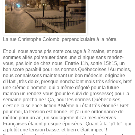
La rue Christophe Colomb, perpendiculaire à la nôtre.
Et oui, nous avons pris notre courage à 2 mains, et nous
sommes allés poireauter dans une clinique sans rendez-
vous, pas loin de chez nous. Entrée 11h, sortie 15h15, un
bon score paraît-il pour les normes Québecoises ! Au moins,
nous connaissons maintenant un bon médecin, originaire
d'Haïti, très doux, presque nonchalant mais très sérieux, bref
une crème d'homme, qui a même dégoté pour la future
maman un rendez-vous (pour le suivi de grossesse) pour la
semaine prochaine ! Ça, pour les normes Québecoises,
c'est de la science-fiction !! Même lui était très étonné ! Bref,
pour moi, la tension est bonne, et j'ai une ordonnance de
médoc pour un an, un soulagement car mes réserves
Françaises étaient presque épuisées ; Quant à la "p'tite", qui
a plutôt une tension basse, et bien c'était impec' !