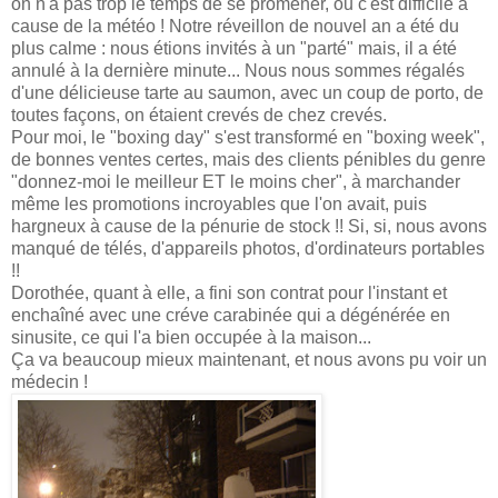
on n'a pas trop le temps de se promener, ou c'est difficile à
cause de la météo ! Notre réveillon de nouvel an a été du
plus calme : nous étions invités à un "parté" mais, il a été
annulé à la dernière minute... Nous nous sommes régalés
d'une délicieuse tarte au saumon, avec un coup de porto, de
toutes façons, on étaient crevés de chez crevés.
Pour moi, le "boxing day" s'est transformé en "boxing week",
de bonnes ventes certes, mais des clients pénibles du genre
"donnez-moi le meilleur ET le moins cher", à marchander
même les promotions incroyables que l'on avait, puis
hargneux à cause de la pénurie de stock !! Si, si, nous avons
manqué de télés, d'appareils photos, d'ordinateurs portables
!!
Dorothée, quant à elle, a fini son contrat pour l'instant et
enchaîné avec une créve carabinée qui a dégénérée en
sinusite, ce qui l'a bien occupée à la maison...
Ça va beaucoup mieux maintenant, et nous avons pu voir un
médecin !