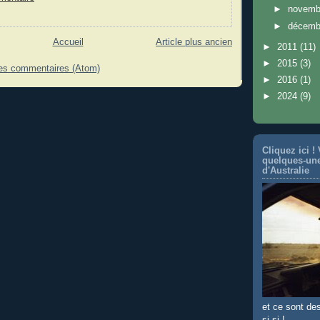
►
novem
►
décem
Accueil
Article plus ancien
►
2011
(11)
►
2015
(3)
les commentaires (Atom)
►
2016
(1)
►
2024
(9)
Cliquez ici !
quelques-un
d'Australie
et ce sont de