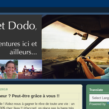
 2010
Translate
eur ? Peut-être grâce à vous !!
de ! Aidez-nous à gagner le rêve de toute une vie : un
Powered by
00$ chez Ikea !! (d'accord, on place pas la barre très