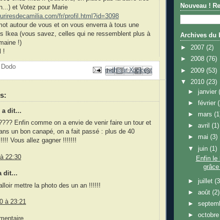
Nouveau ! Re
n...) et Votez pour Marie
uriresdecamilia.com/fr/profil.html?id=3098
mot autour de vous et on vous enverra à tous une
es Ikea (vous savez, celles qui ne ressemblent plus à
Archives du 
maine !)
►
2007
(2)
 !
►
2008
(76)
t Dodo
Envoyer par e-mail
Partager sur Facebook
Partager sur Pinterest
Partager sur X
BlogThis!
►
2009
(53)
▼
2010
(23)
►
janvier
s:
►
février
a dit…
►
mars
(1
???? Enfin comme on a envie de venir faire un tour et
►
avril
(1)
ans un bon canapé, on a fait passé : plus de 40
►
mai
(3)
!! Vous allez gagner !!!!!!!
▼
juin
(1)
 à 22:30
Enfin le
grâce
a dit…
►
juillet
(3
alloir mettre la photo des un an !!!!!!
►
août
(2)
10 à 23:21
►
septem
►
octobr
mentaire