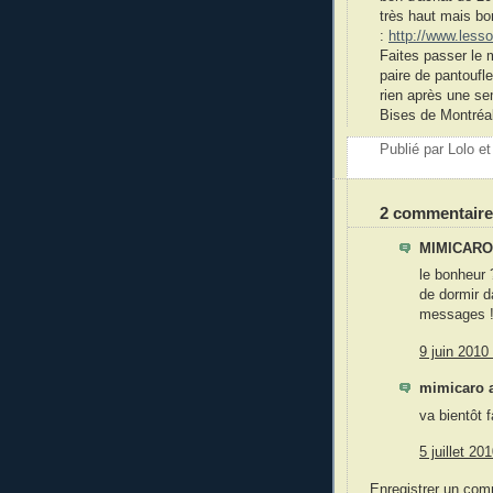
très haut mais bo
:
http://www.lesso
Faites passer le 
paire de pantoufl
rien après une se
Bises de Montréal
Publié par
Lolo e
2 commentaire
MIMICARO 
le bonheur 
de dormir d
messages !!!
9 juin 2010
mimicaro 
va bientôt f
5 juillet 20
Enregistrer un com