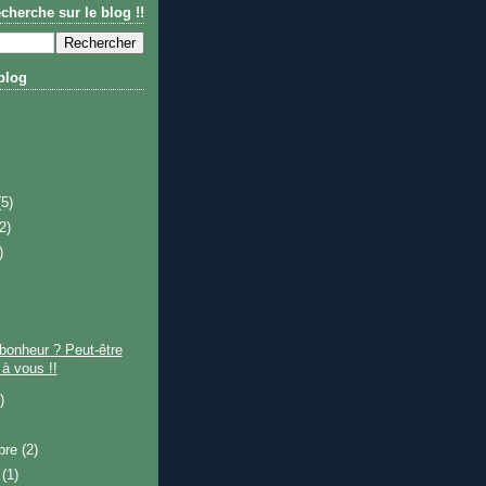
cherche sur le blog !!
blog
(5)
(2)
)
 bonheur ? Peut-être
 à vous !!
)
bre
(2)
e
(1)