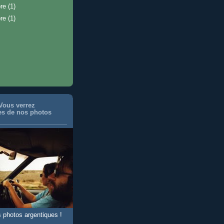
bre
(1)
bre
(1)
 Vous verrez
es de nos photos
s photos argentiques !