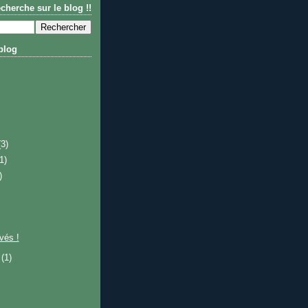
cherche sur le blog !!
blog
(3)
(1)
)
ivés !
e
(1)