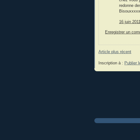
redonne des
Bisouxxxxx
16 juin 201
Enregistrer un com
Article plus récent
Inscription à :
Publier 