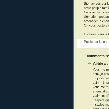
Bien arrivés sur l
notre périple famil
Nous avons retro
d'émotion, préparé
aménager la chamb
On vous postera 
Grosses bises à t
Publié par
Lolo e
1 commentaire
Valérie a 
Vous me man
peux/je peu
toujours pl
bain... Ensu
vous me man
et quand vou
vraiment dé
J'espère qu
installés ma
chez vous j