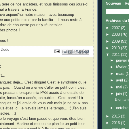
Nouveau ! Re
a terre de nos ancêtres, et nous finissons ces jours-ci
ial à travers la France.
uvé aujourd'hui notre maison, avec beaucoup
e aux petits soins par la familia... Il nous reste à
Archives du 
re de choupette pour s'y ré-installer.
►
2007
(2)
des photos !
►
2008
(76)
ous !
►
2009
(53)
►
2010
(23)
t Dodo
Envoyer par e-mail
Partager sur Facebook
Partager sur Pinterest
Partager sur X
BlogThis!
▼
2011
(11)
►
janvier
:
►
février
►
mars
(1
dit…
►
avril
(2)
quez déjà... C'est dingue! C'est le syndrôme du je
►
mai
(2)
x pas... Quand on a envie d'aller au petit coin, c'est
us pressant lorsqu'on n'a PAS accès à une salle de
▼
juin
(1)
ite, lorsqu'on a accès, on oublie... C'est pareil! Là
Bien arr
quez et j'ai envie de vous voir mais je ne peux pas
►
octobr
s étiez ici, je n'avais jamais le temps... :( J'en suis
solée... :(
►
2015
(3)
e le voyage s'est bien passé et que vous êtes bien
►
2016
(1)
intenant. Martine et moi on se planifie un petit tour
e sais pas pour quand ^_^ En tout cas, on se