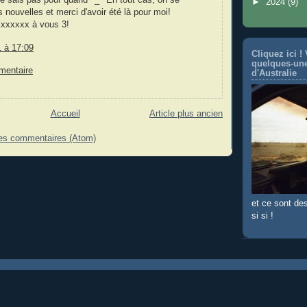
►
2024
(9)
 nouvelles et merci d'avoir été là pour moi!
xxxxxx à vous 3!
1 à 17:09
Cliquez ici !
quelques-un
mentaire
d'Australie
Accueil
Article plus ancien
les commentaires (Atom)
et ce sont de
si si !