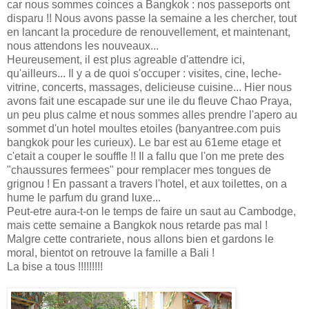
car nous sommes coinces a Bangkok : nos passeports ont
disparu !! Nous avons passe la semaine a les chercher, tout
en lancant la procedure de renouvellement, et maintenant,
nous attendons les nouveaux...
Heureusement, il est plus agreable d'attendre ici,
qu'ailleurs... Il y a de quoi s'occuper : visites, cine, leche-
vitrine, concerts, massages, delicieuse cuisine... Hier nous
avons fait une escapade sur une ile du fleuve Chao Praya,
un peu plus calme et nous sommes alles prendre l'apero au
sommet d'un hotel moultes etoiles (banyantree.com puis
bangkok pour les curieux). Le bar est au 61eme etage et
c'etait a couper le souffle !! Il a fallu que l'on me prete des
"chaussures fermees" pour remplacer mes tongues de
grignou ! En passant a travers l'hotel, et aux toilettes, on a
hume le parfum du grand luxe...
Peut-etre aura-t-on le temps de faire un saut au Cambodge,
mais cette semaine a Bangkok nous retarde pas mal !
Malgre cette contrariete, nous allons bien et gardons le
moral, bientot on retrouve la famille a Bali !
La bise a tous !!!!!!!!!